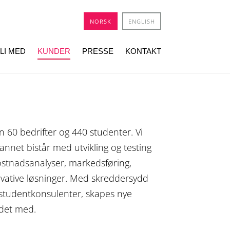
NORSK
ENGLISH
LI MED
KUNDER
PRESSE
KONTAKT
 60 bedrifter og 440 studenter. Vi
 annet bistår med utvikling og testing
 kostnadsanalyser, markedsføring,
vative løsninger. Med skreddersydd
e studentkonsulenter, skapes nye
idet med.