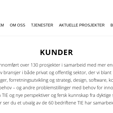
EM
OM OSS
TJENESTER
AKTUELLE PROSJEKTER
B
KUNDER
ennomført over 130 prosjekter i samarbeid med mer enn
bransjer i både privat og offentlig sektor, der vi blant
ger, forretningsutvikling og strategi, design, software,
behov – og andre problemstillinger med behov for inno
a TIE og nye perspektiver og fersk kunnskap fra dyktig
er ser du et utvalg av de 60 bedriftene TIE har samarbe